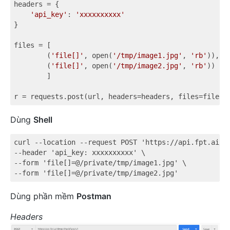
headers = {

'api_key'
: 
'xxxxxxxxxx'
}

files = [

        (
'file[]'
, open(
'/tmp/image1.jpg'
, 
'rb'
)),

        (
'file[]'
, open(
'/tmp/image2.jpg'
, 
'rb'
))

        ]

Dùng
Shell
curl --location --request POST 'https://api.fpt.ai/dm
--header 'api_key: xxxxxxxxxx' \

--form 'file[]=@/private/tmp/image1.jpg' \

Dùng phần mềm
Postman
Headers